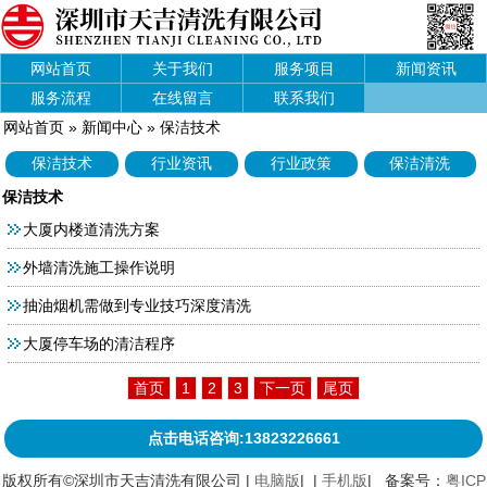
网站首页
关于我们
服务项目
新闻资讯
服务流程
在线留言
联系我们
网站首页
»
新闻中心
»
保洁技术
保洁技术
行业资讯
行业政策
保洁清洗
保洁技术
大厦内楼道清洗方案
外墙清洗施工操作说明
抽油烟机需做到专业技巧深度清洗
大厦停车场的清洁程序
首页
1
2
3
下一页
尾页
点击电话咨询:13823226661
版权所有©深圳市天吉清洗有限公司 |
电脑版
| |
手机版
| 备案号：
粤ICP