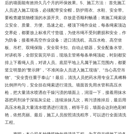
后的墙面能有效持久几个月的环保效果。5、施工方法： 首先施工
人员进入施工现场，必须配带安全帽，防护雨衣、水鞋、安全带。
要检查建筑物楼顶的水源开关、存放是否顺利畅通；将施工绳索设
立安全、质量、方便、迅速之处。楼顶下绳作业处，每条绳索顶边
交界处，都要放上标准尺寸垫毯，为使吊绳不受到磨损和安全，作
为防备；接着将高空作业设备：进口清洗机、高压水枪、高空坐
板、吊栏、双绳保险，安全双卡扣、自动止锁器，安全配备水管、
对讲机等，全部安装完毕后，现场主管将每条单绳顶处，时刻都安
排上下看绳人员，对讲人员。底层平地上凡属于施工范围内，都要
竖立明显的“警示牌”，“不准闲杂人员进入施工现场”、“当心高空吊
物”、“安全责任重于泰山”！最后，清洗人员把药水用专业工具稀释
比例拌均匀，安全挂在绳索进行清洗。墙面首先用水管和高压水
枪，把大量清水喷洒在干燥污渍的墙面上，润湿一下，接着用抹水
器把药剂涂于深垢灰尘处，连续涂抹几次，将污渍推掉后，最后用
高压水枪及大量清水喷洒进行清洗，稍等干后，墙面会达到色彩鲜
艳，依然亮丽。最后，施工人员按照清洗程序，可以进行全面清洗
工程。