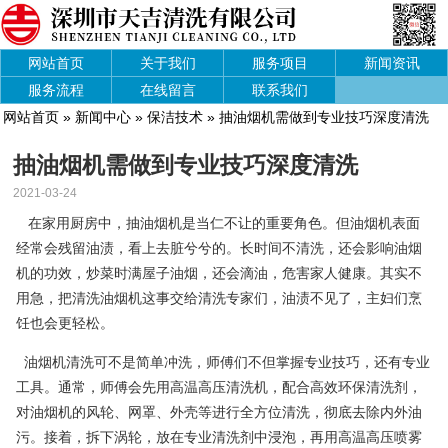
网站首页
关于我们
服务项目
新闻资讯
服务流程
在线留言
联系我们
网站首页
»
新闻中心
»
保洁技术
» 抽油烟机需做到专业技巧深度清洗
抽油烟机需做到专业技巧深度清洗
2021-03-24
在家用厨房中，抽油烟机是当仁不让的重要角色。但油烟机表面
经常会残留油渍，看上去脏兮兮的。长时间不清洗，还会影响油烟
机的功效，炒菜时满屋子油烟，还会滴油，危害家人健康。其实不
用急，把清洗油烟机这事交给清洗专家们，油渍不见了，主妇们烹
饪也会更轻松。
油烟机清洗可不是简单冲洗，师傅们不但掌握专业技巧，还有专业
工具。通常，师傅会先用高温高压清洗机，配合高效环保清洗剂，
对油烟机的风轮、网罩、外壳等进行全方位清洗，彻底去除内外油
污。接着，拆下涡轮，放在专业清洗剂中浸泡，再用高温高压喷雾