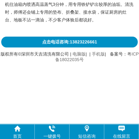
机往油箱内喷洒高温蒸气3分钟，用专用铁铲铲出较厚的油垢。清洗
时，师傅还会铺上专用的垫布、折叠架、接水袋，保证厨房的灶
台、地板不沾一滴油，不少客户体验后都说好。
点击电话咨询:13823226661
版权所有©深圳市天吉清洗有限公司 |
电脑版
| |
手机版
| 备案号：
粤ICP
备18022035号
首页
一键拨号
短信咨询
在线留言