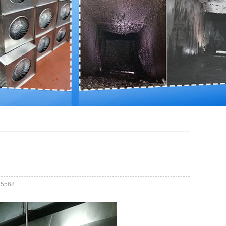
：
5568