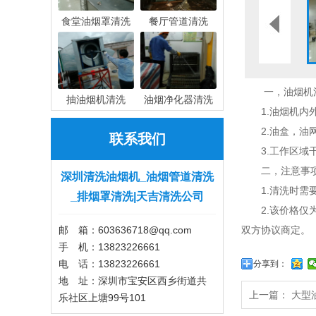
食堂油烟罩清洗
餐厅管道清洗
一，油烟机
抽油烟机清洗
油烟净化器清洗
1.油烟机内
2.油盒，
联系我们
3.工作区域
二，注意事
深圳清洗油烟机_油烟管道清洗
1.清洗时
_排烟罩清洗|天吉清洗公司
2.该价格
邮 箱：603636718@qq.com
双方协议商定。
手 机：13823226661
电 话：13823226661
分享到：
地 址：深圳市宝安区西乡街道共
上一篇：
大型
乐社区上塘99号101