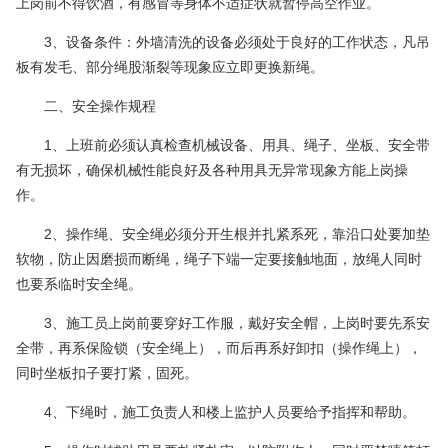
上岗前不得饮酒，有感冒等身体不适症状就暂停高空作业。
3、设备条件：外墙清洗的设备必须处于良好的工作状态，凡吊
板有发毛、部分绳股渐裂等现象应立即更换新绳。
二、安全操作规程
1、上班前必须认真检查机械设备、用具、绳子、坐板、安全带
有无损坏，确保机械性能良好及各种用具无异常现象方能上岗操
作。
2、操作绳、安全绳必须分开生根并扎紧系死，靠沿口处要加垫
软物，防止因磨损而断绳，绳子下端一定要接触地面，放绳人同时
也要系临时安全绳。
3、施工员上岗前要穿好工作服，戴好安全帽，上岗时要先系安
全带，再系保险锁（安全绳上），而后再系好卸扣（操作绳上），
同时坐板扣子要打紧，固死。
4、下绳时，施工负责人和楼上监护人员要给予指挥和帮助。