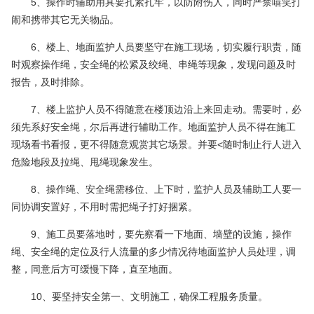
5、操作时辅助用具要扎紧扎牢，以防附伤人，同时严禁嘻笑打
闹和携带其它无关物品。
6、楼上、地面监护人员要坚守在施工现场，切实履行职责，随
时观察操作绳，安全绳的松紧及绞绳、串绳等现象，发现问题及时
报告，及时排除。
7、楼上监护人员不得随意在楼顶边沿上来回走动。需要时，必
须先系好安全绳，尔后再进行辅助工作。地面监护人员不得在施工
现场看书看报，更不得随意观赏其它场景。并要<随时制止行人进入
危险地段及拉绳、甩绳现象发生。
8、操作绳、安全绳需移位、上下时，监护人员及辅助工人要一
同协调安置好，不用时需把绳子打好捆紧。
9、施工员要落地时，要先察看一下地面、墙壁的设施，操作
绳、安全绳的定位及行人流量的多少情况待地面监护人员处理，调
整，同意后方可缓慢下降，直至地面。
10、要坚持安全第一、文明施工，确保工程服务质量。