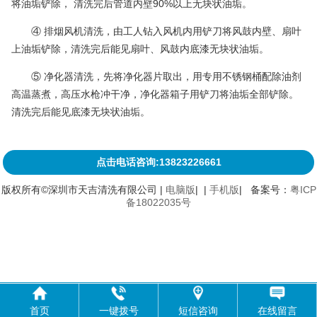
将油垢铲除， 清洗完后管道内壁90%以上无块状油垢。
④ 排烟风机清洗，由工人钻入风机内用铲刀将风鼓内壁、扇叶
上油垢铲除，清洗完后能见扇叶、风鼓内底漆无块状油垢。
⑤ 净化器清洗，先将净化器片取出，用专用不锈钢桶配除油剂
高温蒸煮，高压水枪冲干净，净化器箱子用铲刀将油垢全部铲除。
清洗完后能见底漆无块状油垢。
点击电话咨询:13823226661
版权所有©深圳市天吉清洗有限公司 |
电脑版
| |
手机版
| 备案号：
粤ICP
备18022035号
首页
一键拨号
短信咨询
在线留言