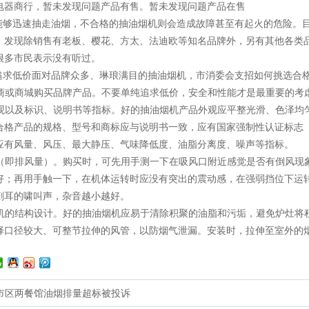
电器商行，暂未发现问题产品有售。暂未发现问题产品在售
够迅速抽走油烟，不合格的抽油烟机则会造成故障甚至有起火的危险。目
，发现除销售有老板、樱花、方太、法迪欧等知名品牌外，另有其他各类品
很多市民表示没有听过。
求低价面对品牌众多、琳琅满目的抽油烟机，市消委会支招如何挑选合
商或商城购买品牌产品。不要单纯追求低价，安全和性能才是最重要的考
观以及标识、说明书等指标。好的抽油烟机产品外观应平整光滑、色泽均
合格产品的规格、型号和商标应与说明书一致，应有国家强制性认证标志（
应有风量、风压、最大静压、气味降低度、油脂分离度、噪声等指标。
（即排风量）。购买时，可先用手测一下在吸风口附近感觉是否有倒风现
好；再用手触一下，在机体运转时应没有突出的震动感，在强弱挡位下运
刺耳的啸叫声，杂音越小越好。
机的结构设计。好的抽油烟机应易于清除积聚的油脂和污垢，避免炉灶将
择口径较大、可整节拉伸的风管，以防烟气泄漏。安装时，拉伸至室外的
市区两餐馆油烟排量超标被投诉