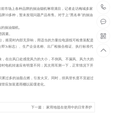
前市场上各种品牌的抽油烟机琳琅满目，记者走访梅城多家
牌10多种，暂未发现问题产品有售。对于上“黑名单”的抽油
格的抽油烟机。
虑因素。
匀，摇晃时内部无异响，用适当的力量拉电源线可检查装配是
即3c标志）、生产企业名称、出厂检验合格证、执行标准代
象，在出风口处感觉风力的大小，不倒风、不漏风、风力大的
转时电机转速应有明显不同；其次用耳测一下，正常情况下开
积累过多的油脂点燃，引发火灾。同时，排风管长度不宜超过
烟管应加装遮雨棚以延缓老化。
下一篇：
家用地毯在使用中的日常养护