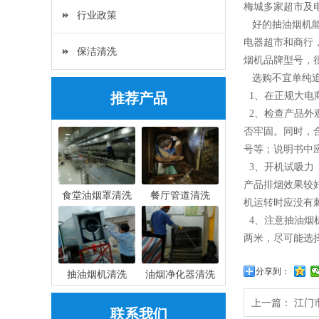
梅城多家超市及
行业政策
好的抽油烟机能
电器超市和商行
保洁清洗
烟机品牌型号，
选购不宜单纯追
推荐产品
1、在正规大电
2、检查产品外
否牢固。同时，
号等；说明书中
3、开机试吸力
产品排烟效果较
食堂油烟罩清洗
餐厅管道清洗
机运转时应没有
4、注意抽油烟
两米，尽可能选
分享到：
抽油烟机清洗
油烟净化器清洗
上一篇：
江门
联系我们